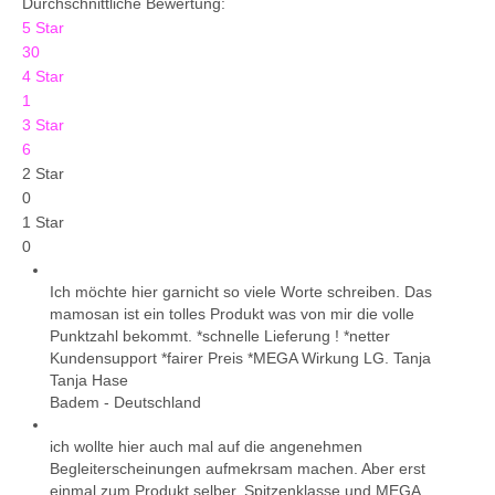
Durchschnittliche Bewertung:
5 Star
30
4 Star
1
3 Star
6
2 Star
0
1 Star
0
Ich möchte hier garnicht so viele Worte schreiben. Das
mamosan ist ein tolles Produkt was von mir die volle
Punktzahl bekommt. *schnelle Lieferung ! *netter
Kundensupport *fairer Preis *MEGA Wirkung LG. Tanja
Tanja Hase
Badem
-
Deutschland
ich wollte hier auch mal auf die angenehmen
Begleiterscheinungen aufmekrsam machen. Aber erst
einmal zum Produkt selber. Spitzenklasse und MEGA