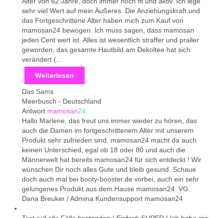
Alter von 62 Jahre, doch immer noch fit und aktiv. Ich lege
sehr viel Wert auf mein Äußeres. Die Anziehungskraft und
das Fortgeschrittene Alter haben mich zum Kauf von
mamosan24 bewogen. Ich muss sagen, dass mamosan
jeden Cent wert ist. Alles ist wesentlich straffer und praller
geworden, das gesamte Hautbild am Dekoltee hat sich
verändert (...
Weiterlesen
Das Sams
Meerbusch
-
Deutschland
Antwort
mamosan
24
Hallo Marlene, das freut uns immer wieder zu hören, das
auch die Damen im fortgeschrittenem Alter mit unserem
Produkt sehr zufrieden sind. mamosan24 macht da auch
keinen Unterschied, egal ob 18 oder 80 und auch die
Männerwelt hat bereits mamosan24 für sich entdeckt ! Wir
wünschen Dir noch alles Gute und bleib gesund. Schaue
doch auch mal bei booty-booster.de vorbei, auch ein sehr
gelungenes Produkt aus dem Hause mamosan24. VG.
Dana Breuker / Admina Kundensupport mamosan24
Test auf alle Fälle bestanden ! Einfach SUPER ! Ich habe mir