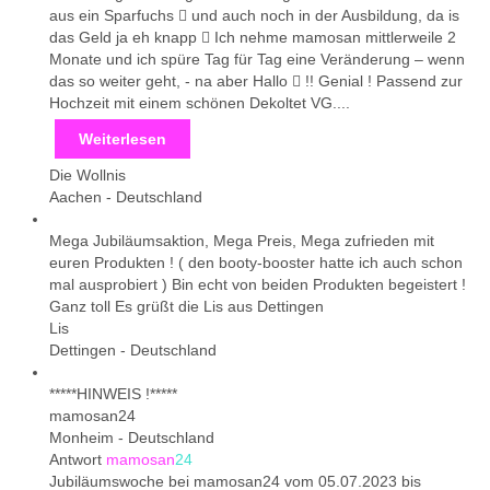
aus ein Sparfuchs  und auch noch in der Ausbildung, da is
das Geld ja eh knapp  Ich nehme mamosan mittlerweile 2
Monate und ich spüre Tag für Tag eine Veränderung – wenn
das so weiter geht, - na aber Hallo  !! Genial ! Passend zur
Hochzeit mit einem schönen Dekoltet VG....
Weiterlesen
Die Wollnis
Aachen
-
Deutschland
Mega Jubiläumsaktion, Mega Preis, Mega zufrieden mit
euren Produkten ! ( den booty-booster hatte ich auch schon
mal ausprobiert ) Bin echt von beiden Produkten begeistert !
Ganz toll Es grüßt die Lis aus Dettingen
Lis
Dettingen
-
Deutschland
*****HINWEIS !*****
mamosan24
Monheim
-
Deutschland
Antwort
mamosan
24
Jubiläumswoche bei mamosan24 vom 05.07.2023 bis